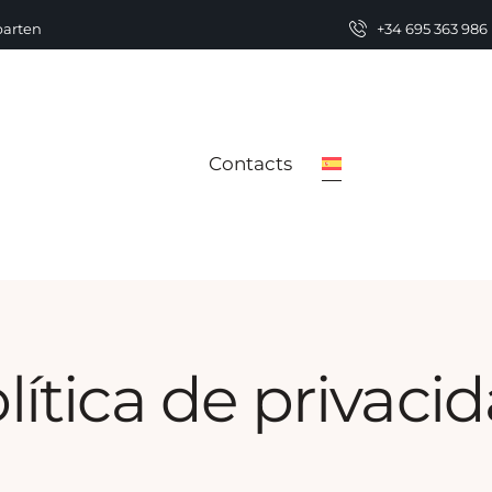
parten
+34 695 363 986
Contacts
lítica de privaci