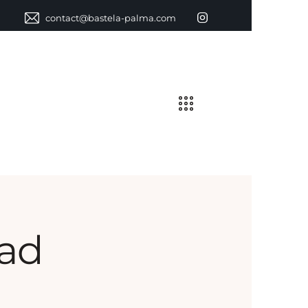
contact@bastela-palma.com
dad